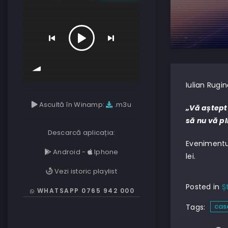
Iulian Rugin
Ascultă în Winamp:
.m3u
„Vă aștept 
să nu vă pl
Descarcă aplicația:
Evenimentul
Android
-
Iphone
lei.
Vezi istoric playlist
Posted in
Șt
WHATSAPP 0765 942 000
cas
Tags: