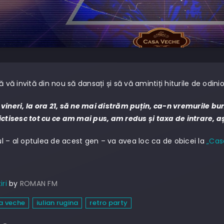
ă vă invită din nou să dansați și să vă amintiți hiturile de odin
vineri, la ora 21, să ne mai distrăm puțin, ca-n vremurile b
ictisesc tot cu ce am mai pus, am redus și taxa de intrare, 
 – al optulea de acest gen – va avea loc ca de obicei la
„Cas
iri
by
ROMAN FM
a veche
iulian rugina
retro party