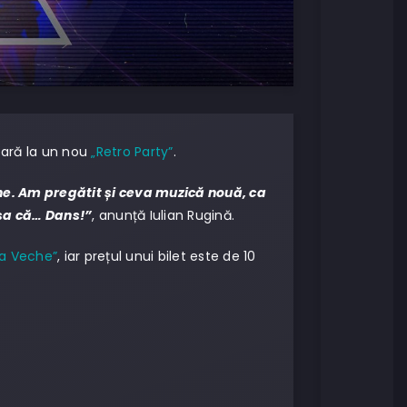
ioară la un nou
„Retro Party”
.
une. Am pregătit și ceva muzică nouă, ca
așa că… Dans!”
, anunță Iulian Rugină.
a Veche”
, iar prețul unui bilet este de 10