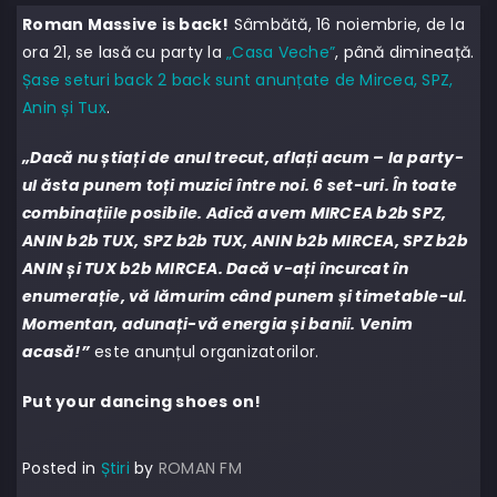
Roman Massive is back!
Sâmbătă, 16 noiembrie, de la
ora 21, se lasă cu party la
„Casa Veche”
, până dimineață.
Șase seturi back 2 back sunt anunțate de Mircea, SPZ,
Anin și Tux
.
„Dacă nu știați de anul trecut, aflați acum – la party-
ul ăsta punem toți muzici între noi. 6 set-uri. În toate
combinațiile posibile. Adică avem MIRCEA b2b SPZ,
ANIN b2b TUX, SPZ b2b TUX, ANIN b2b MIRCEA, SPZ b2b
ANIN și TUX b2b MIRCEA. Dacă v-ați încurcat în
enumerație, vă lămurim când punem și timetable-ul.
Momentan, adunați-vă energia și banii. Venim
acasă!”
este anunțul organizatorilor.
Put your dancing shoes on!
Posted in
Știri
by
ROMAN FM