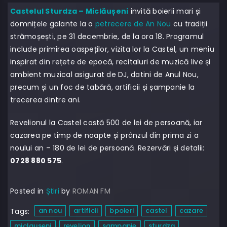
Castelul Sturdza – Miclăușeni
invită boierii mari și
domnițele galante la o
petrecere de An Nou
cu tradiții
strămoșești, pe 31 decembrie, de la ora 18. Programul
include primirea oaspeților, vizita lor la Castel, un meniu
inspirat din rețete de epocă, recitaluri de muzică live și
ambient muzical asigurat de DJ, datini de Anul Nou,
precum și un foc de tabără, artificii și șampanie la
trecerea dintre ani.
Revelionul la Castel costă 500 de lei de persoană, iar
cazarea pe timp de noapte și prânzul din prima zi a
noului an – 180 de lei de persoană. Rezervări și detalii:
0728 880 575
.
Posted in
Știri
by
ROMAN FM
an nou
artificii
bpoieri
castel
cazare
Tags:
miclauseni
revelion
sampanie
sturdza