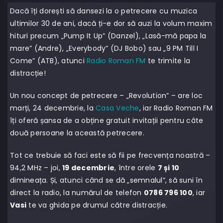
Dacă îți dorești să dansezi la o petrecere cu muzica
ultimilor 30 de ani, dacă ți-e dor să auzi la volum maxim
hituri precum „Pump It Up” (Danzel), „Lasă-mă papa la
mare” (Andre), „Everybody” (DJ Bobo) sau „9 PM Till I
Come” (ATB), atunci
Radio Roman FM
te trimite la
distracție!
Un nou concept de petrecere – „Revolution” – are loc
marți, 24 decembrie, la
Casa Veche
, iar Radio Roman FM
îți oferă șansa de a obține gratuit invitații pentru câte
două persoane la această petrecere.
Tot ce trebuie să faci este să fii pe frecvența noastră –
94,2 MHz – joi,
19 decembrie
, între orele
7 și 10
dimineața. Și, atunci când se dă „semnalul”, să suni în
direct la radio, la numărul de telefon
0786 796 100
, iar
Vasi
te va ghida pe drumul către distracție.