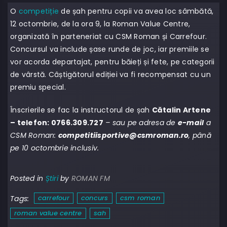
O
competiție
de șah pentru copii va avea loc sâmbătă,
12 octombrie, de la ora 9, la Roman Value Centre,
organizată în parteneriat cu CSM Roman și Carrefour.
Concursul va include șase runde de joc, iar premiile se
vor acorda departajat, pentru băieți și fete, pe categorii
de vârstă. Câștigătorul ediției va fi recompensat cu un
premiu special.
Înscrierile se fac la instructorul de șah
Cătalin Artene
– telefon: 0766.309.727
– sau pe adresa de
e-mail
a
CSM Roman:
competitiisportive@csmroman.ro
, până
pe 10 octombrie inclusiv.
Posted in
Știri
by
ROMAN FM
carrefour
concurs
csm roman
Tags:
roman value centre
sah