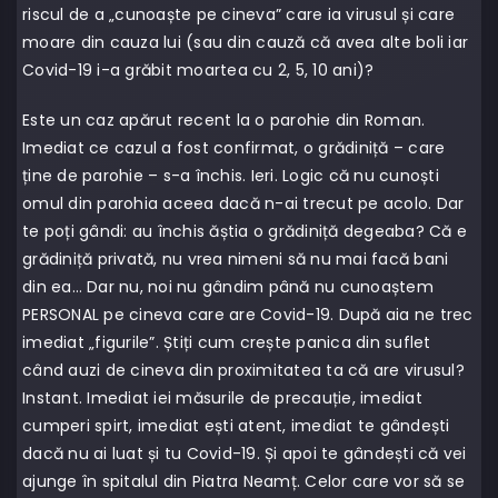
riscul de a „cunoaște pe cineva” care ia virusul și care
moare din cauza lui (sau din cauză că avea alte boli iar
Covid-19 i-a grăbit moartea cu 2, 5, 10 ani)?
Este un caz apărut recent la o parohie din Roman.
Imediat ce cazul a fost confirmat, o grădiniță – care
ține de parohie – s-a închis. Ieri. Logic că nu cunoști
omul din parohia aceea dacă n-ai trecut pe acolo. Dar
te poți gândi: au închis ăștia o grădiniță degeaba? Că e
grădiniță privată, nu vrea nimeni să nu mai facă bani
din ea… Dar nu, noi nu gândim până nu cunoaștem
PERSONAL pe cineva care are Covid-19. După aia ne trec
imediat „figurile”. Știți cum crește panica din suflet
când auzi de cineva din proximitatea ta că are virusul?
Instant. Imediat iei măsurile de precauție, imediat
cumperi spirt, imediat ești atent, imediat te gândești
dacă nu ai luat și tu Covid-19. Și apoi te gândești că vei
ajunge în spitalul din Piatra Neamț. Celor care vor să se