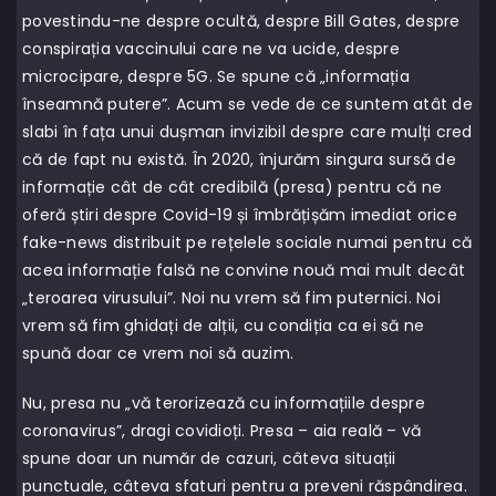
povestindu-ne despre ocultă, despre Bill Gates, despre
conspirația vaccinului care ne va ucide, despre
microcipare, despre 5G. Se spune că „informația
înseamnă putere”. Acum se vede de ce suntem atât de
slabi în fața unui dușman invizibil despre care mulți cred
că de fapt nu există. În 2020, înjurăm singura sursă de
informație cât de cât credibilă (presa) pentru că ne
oferă știri despre Covid-19 și îmbrățișăm imediat orice
fake-news distribuit pe rețelele sociale numai pentru că
acea informație falsă ne convine nouă mai mult decât
„teroarea virusului”. Noi nu vrem să fim puternici. Noi
vrem să fim ghidați de alții, cu condiția ca ei să ne
spună doar ce vrem noi să auzim.
Nu, presa nu „vă terorizează cu informațiile despre
coronavirus”, dragi covidioți. Presa – aia reală – vă
spune doar un număr de cazuri, câteva situații
punctuale, câteva sfaturi pentru a preveni răspândirea.