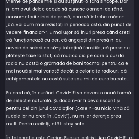
vreme de pandemie și au susținut-o fără sincope. Dar
n-am avut deloc ocazia să cunosc oameni de rând,
consumatorii zilnici de presă, care să întrebe măcar:
„bă, voi cum mai rezistați în perioada asta, din punct de
vedere financiar?”. E mai ușor să înjuri presa când crezi
că funcționează cu aer, că angajații din presă n-au
nevoie de salarii ca să-și întrețină familiile, că presa nu
plătește taxe la stat, că muzica aia pe care o auzi la
radio nu costă o grămadă de bani tocmai pentru că e
mai nouă și mai variată decât a celorlalte radiouri, că
echipamentele nu costă sute sau mii de euro bucata…
Eu cred că, în curând, Covid-19 va deveni o nouă formă
de selecție naturală. Și, dacă n-ar fi ceva riscant și
pentru cei din jurul covidioților (care n-au nicio vină că
rudele lor nu cred în „Covit”), nu m-ar deranja prea
mult. Pentru ceilalți, atât: stay safe.
În fotografie este Ciprian Buciuc, polițist. Are Covid-19, e