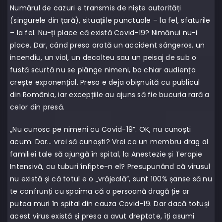
Numărul de cazuri e transmis de niște autorități
(singurele din țară), situațiile punctuale – la fel, sfaturile
– la fel. Nu-ți place că există Covid-19? Nimănui nu-i
place. Dar, când presa arată un accident sângeros, un
incendiu, un viol, un decolteu sau un peisaj de sub o
fustă scurtă nu se plânge nimeni, ba chiar audiența
crește exponențial. Presa e deja obișnuită cu publicul
din România, iar excepțiile au ajuns să fie bucuria rară a
celor din presă.
„Nu cunosc pe nimeni cu Covid-19”. OK, nu cunoști
acum. Dar… vrei să cunoști? Vrei ca un membru drag al
familiei tale să ajungă în spital, la Anestezie și Terapie
Intensivă, cu tuburi înfipte-n el? Presupunând că virusul
nu există și că totul e o „vrăjeală”, sunt 100% șanse să nu
te confrunți cu spaima că o persoană dragă ție ar
putea muri în spital din cauza Covid-19. Dar dacă totuși
acest virus există și presa a avut dreptate, îți asumi