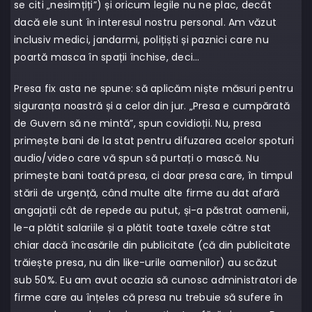
se citi „nesimțiți”) și oricum legile nu ne plac, decât
dacă ele sunt în interesul nostru personal. Am văzut
inclusiv medici, jandarmi, polițiști și paznici care nu
poartă masca în spații închise, deci…
Presa fix asta ne spune: să aplicăm niște măsuri pentru
siguranța noastră și a celor din jur. „Presa e cumpărată
de Guvern să ne mintă”, spun covidioții. Nu, presa
primește bani de la stat pentru difuzarea acelor spoturi
audio/video care vă spun să purtați o mască. Nu
primește bani toată presa, ci doar presa care, în timpul
stării de urgență, când multe alte firme au dat afară
angajații cât de repede au putut, și-a păstrat oamenii,
le-a plătit salariile și a plătit toate taxele către stat
chiar dacă încasările din publicitate (că din publicitate
trăiește presa, nu din like-urile oamenilor) au scăzut
sub 50%. Eu am avut ocazia să cunosc administratori de
firme care au înțeles că presa nu trebuie să sufere în