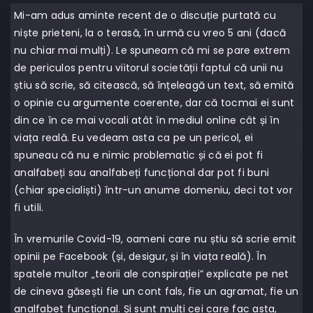
Mi-am adus aminte recent de o discuție purtată cu
niște prieteni, la o terasă, în urmă cu vreo 5 ani (dacă
nu chiar mai mulți). Le spuneam că mi se pare extrem
de periculos pentru viitorul societății faptul că unii nu
știu să scrie, să citească, să înțeleagă un text, să emită
o opinie cu argumente coerente, dar că tocmai ei sunt
din ce în ce mai vocali atât în mediul online cât și în
viața reală. Eu vedeam asta ca pe un pericol, ei
spuneau că nu e nimic problematic și că ei pot fi
analfabeți sau analfabeți funcțional dar pot fi buni
(chiar specialiști) într-un anume domeniu, deci tot vor
fi utili.
În vremurile Covid-19, oameni care nu știu să scrie emit
opinii pe Facebook (și, desigur, și în viața reală). În
spatele multor „teorii ale conspirației” explicate pe net
de cineva găsești fie un cont fals, fie un agramat, fie un
analfabet funcțional. Și sunt mulți cei care fac asta,