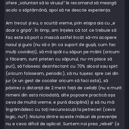
ofere „voluntari să ia virusul” le recomand să meargă
acolo o săptămână, apoi să ne descrie experiența.
Am trecut și eu, o scurtă vreme, prin etapa aia cu „e
doar o gripă”. În timp, am înțeles că tot ce trebuie să
fac este să port o mască astfel încât să-mi acopere
nasul și gura (nu să o țin ca suport de gușă, cum fac
mulți covidioți), să mă spăl cu săpun pe mâini (oricum
o făceam, sunt prieten cu săpunul, nu-mi place să
put), să folosesc dezinfectant cu 70% alcool sau spirt
(oricum foloseam, periodic), să nu tușesc spre cei din
jur (e un gest de cocalar oricum să faci asta), să
păstrez o distanță de 2 metri față de ceilalți (nu a murit
nimeni din asta niciodată, alte popoare practică așa
ceva de multă vreme, e pură disciplină) și să nu mă
îngrămădesc cu toți necunoscuții la petreceri (ceva
logic, nu?). Niciuna dintre aceste măsuri de prevenție
nu e ceva dificil de aplicat. Suntem noi prea „rebeli” (a