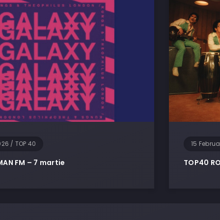
026
/
TOP 40
15 Febru
AN FM – 7 martie
TOP40 RO