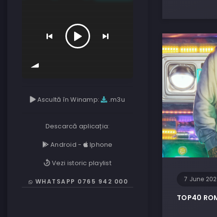
Ascultă în Winamp:
.m3u
Descarcă aplicația:
Android
-
Iphone
Vezi istoric playlist
7 June 20
WHATSAPP 0765 942 000
TOP40 ROM