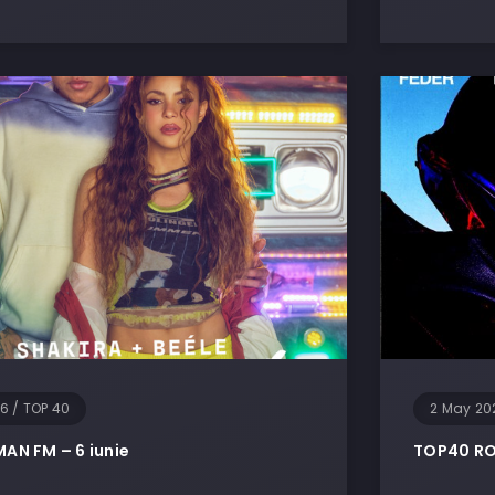
26
/
TOP 40
2 May 20
AN FM – 6 iunie
TOP40 RO