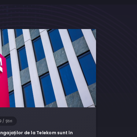
M
9
/
Știri
ngajaților de la Telekom sunt în