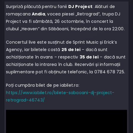
Surpriză plăcută pentru fanii
DJ Project
: Alături de
romașcana
Andia
, vocea piesei „Retrograd”, trupa DJ
Project va fi sâmbătă, 26 octombrie, în concert la
clubul „Heaven” din Săbăoani, începând de la ora 22:00.
Concertul live este susținut de Sprint Music și Erick’s
Agency, iar biletele costă
25 de lei
– dacă sunt
achiziționate în avans – respectiv
35 de lei
– dacă sunt
achiziționate la intrarea în club. Rezervări și informații
suplimentare pot fi obținute telefonic, la 0784 678 725.
Poți cumpăra bilet de pe iabilet.ro:
https://www.iabilet.ro/bilete-sabaoani-dj-project-
retrograd-46743/