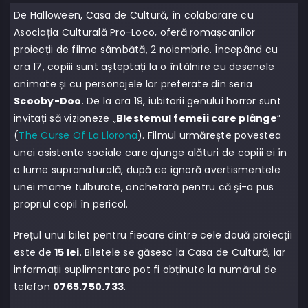
De Halloween, Casa de Cultură, în colaborare cu
Asociația Culturală Pro-Loco, oferă romașcanilor
proiecții de filme sâmbătă, 2 noiembrie. Începând cu
ora 17, copiii sunt așteptați la o întâlnire cu desenele
animate și cu personajele lor preferate din seria
Scooby-Doo
. De la ora 19, iubitorii genului horror sunt
invitați să vizioneze „
Blestemul femeii care plânge
”
(
The Curse Of La Llorona
). Filmul urmărește povestea
unei asistente sociale care ajunge alături de copiii ei în
o lume supranaturală, după ce ignoră avertismentele
unei mame tulburate, anchetată pentru că şi-a pus
propriul copil în pericol.
Prețul unui bilet pentru fiecare dintre cele două proiecții
este de
15 lei
. Biletele se găsesc la Casa de Cultură, iar
informații suplimentare pot fi obținute la numărul de
telefon
0765.750.733
.