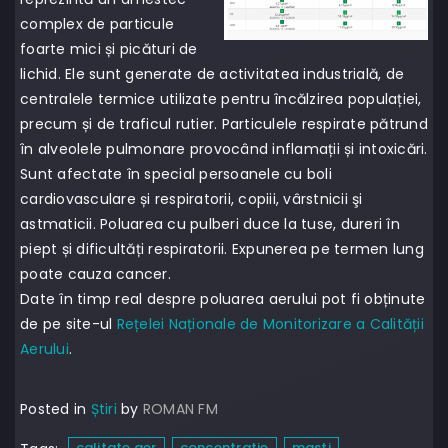
complex de particule
foarte mici și picături de
lichid. Ele sunt generate de activitatea industrială, de
centralele termice utilizate pentru încălzirea populației,
precum și de traficul rutier. Particulele respirate pătrund
în alveolele pulmonare provocând inflamații și intoxicări.
Sunt afectate în special persoanele cu boli
cardiovasculare și respiratorii, copiii, vârstnicii şi
astmaticii. Poluarea cu pulberi duce la tuse, dureri în
piept și dificultăți respiratorii. Expunerea pe termen lung
poate cauza cancer.
Date în timp real despre poluarea aerului pot fi obținute
de pe site-ul
Rețelei Naționale de Monitorizare a Calității
Aerului
.
Posted in
Știri
by
ROMAN FM
calitate aer
concentratie
masti