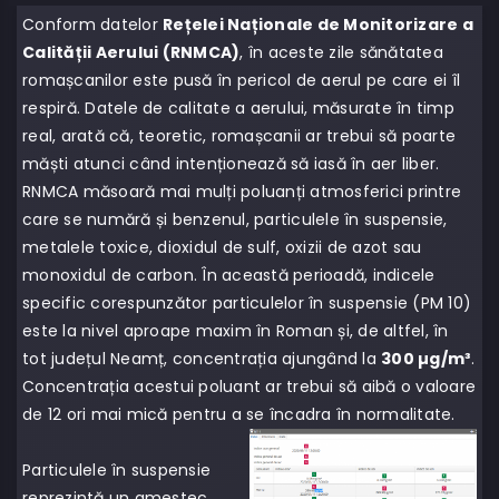
Conform datelor
Rețelei Naționale de Monitorizare a
Calității Aerului (RNMCA)
, în aceste zile sănătatea
romașcanilor este pusă în pericol de aerul pe care ei îl
respiră. Datele de calitate a aerului, măsurate în timp
real, arată că, teoretic, romașcanii ar trebui să poarte
măști atunci când intenționează să iasă în aer liber.
RNMCA măsoară mai mulți poluanți atmosferici printre
care se numără și benzenul, particulele în suspensie,
metalele toxice, dioxidul de sulf, oxizii de azot sau
monoxidul de carbon. În această perioadă, indicele
specific corespunzător particulelor în suspensie (PM 10)
este la nivel aproape maxim în Roman și, de altfel, în
tot județul Neamț, concentrația ajungând la
300 µg/m³
.
Concentrația acestui poluant ar trebui să aibă o valoare
de 12 ori mai mică pentru a se încadra în normalitate.
Particulele în suspensie
reprezintă un amestec