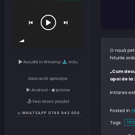
O nouă petr
hiturile an
Ascultă în Winamp:
.m3u
„Cum decur
Descarcă aplicația:
apoi de la
Android
-
Iphone
Intrarea est
Vezi istoric playlist
Posted in
Șt
WHATSAPP 0765 942 000
197
Tags: