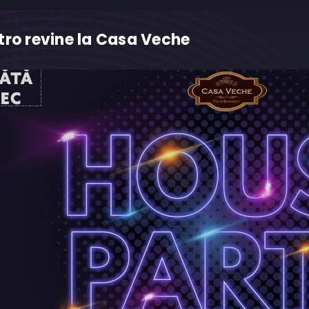
tro revine la Casa Veche
M