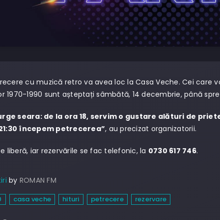
ecere cu muzică retro va avea loc la Casa Veche. Cei care v
ilor 1970-1990 sunt așteptați sâmbătă, 14 decembrie, până spre
ge seara: de la ora 18, servim o gustare alături de priet
 21:30 începem petrecerea”
, au precizat organizatorii.
e liberă, iar rezervările se fac telefonic, la
0730 617 746
.
iri
by
ROMAN FM
0
casa veche
hituri
petrecere
rezervare