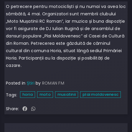
O petrecere pentru motocicliști și nu numai va avea loc
sâmbătă, 4 mai. Organizatori sunt membrii clubului
„Moto Mușatinii RC Roman”, iar muzica și buna dispoziție
vor fi asigurate de DJ Iulian Rugină și de ansamblul de
dansuri populare „Plai Moldovenesc” al Casei de Cultură
din Roman. Petrecerea este găzduită de căminul
cultural din comuna Horia, situat lângă sediul Primăriei
Horia. Participanții au la dispoziție și posibilități de
cazare.
Posted in
Știri
by
ROMAN FM
horia
moto
musatinii
plai moldovenesc
Tags:
Share: