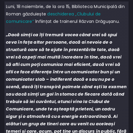
Luni, 18 noiembrie, de la ora 15, Biblioteca Municipală din
Roman găzduiește
deschiderea „Clubului de
comunicare”
înființat de trainerul Răzvan Drăgușanu.
„Dacă simți ca îți tremură vocea când vrei să spui
ceva în fața altor persoane, dacă ai nevoie de o
structură care să te ajute în prezentările tale, dacă
vrei să capeți mai multă încredere în tine, dacă vrei
să afli cum poți comunica mai eficient, dacă vrei să
afli ce face diferența între un comunicator bun și un
comunicator slab – indiferent dacă e sau nu pe o
scenă, dacă îți transpiră palmele când ești la examen
sau dacă simți un gol în stomac de fiecare dată când
trebuie să iei cuvântul, atunci vino la Clubul de
Comunicare, unde te așteaptă prieteni, un cadru
sigur și o atmosferă cu o energie extraordinară. Ai
alături un grup de tineri care au venit cu aceleași
temeri și care, acum, pot ține un discurs în public, fără