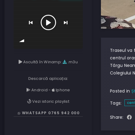
Traseul va f
centrul ora
Ascultă în Winamp:
.m3u
Târgu Neamț
Colegiului 
Descarcă aplicația:
Android
-
Iphone
Posted in
Șt
Vezi istoric playlist
cen
Tags:
WHATSAPP 0765 942 000
Share: