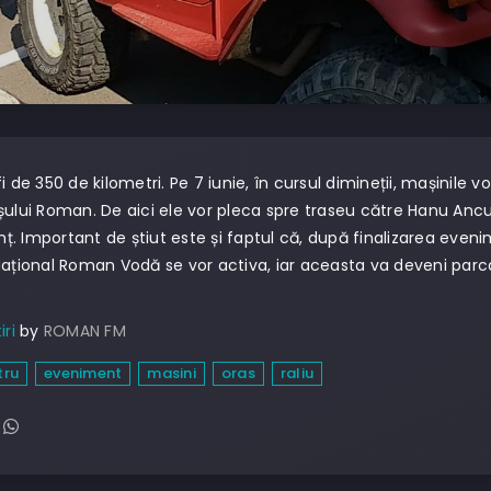
i de 350 de kilometri. Pe 7 iunie, în cursul dimineții, mașinile 
șului Roman. De aici ele vor pleca spre traseu către Hanu Ancuțe
. Important de știut este și faptul că, după finalizarea evenime
Național Roman Vodă se vor activa, iar aceasta va deveni parc
iri
by
ROMAN FM
tru
eveniment
masini
oras
raliu