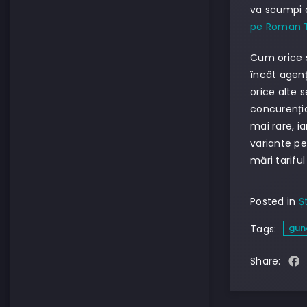
va scumpi o
pe Roman TV
Cum orice s
încât agenț
orice alte 
concurenția
mai rare, i
variante pe
mări tarifu
Posted in
Șt
gun
Tags:
Share: