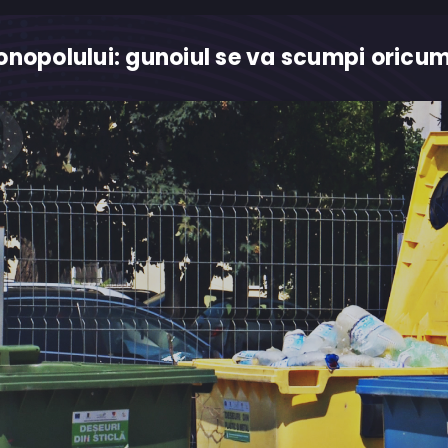
onopolului: gunoiul se va scumpi oricu
M