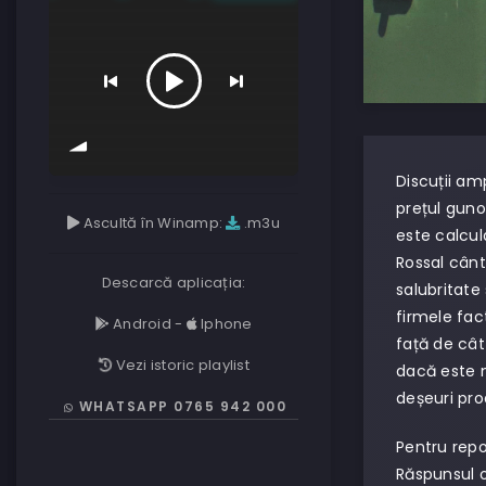
Discuții amp
prețul guno
Ascultă în Winamp:
.m3u
este calcul
Rossal cânt
Descarcă aplicația:
salubritate
firmele fac
Android
-
Iphone
față de cât
Vezi istoric playlist
dacă este n
deșeuri prod
WHATSAPP 0765 942 000
Pentru repo
Răspunsul o