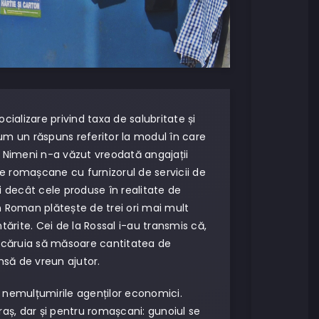
ocializare privind taxa de salubritate și
um un răspuns referitor la modul în care
. Nimeni n-a văzut vreodată angajații
le romașcane cu furnizorul de servicii de
i decât cele produse în realitate de
n Roman plătește de trei ori mai mult
ărite. Cei de la Rossal i-au transmis că,
l căruia să măsoare cantitatea de
însă de vreun ajutor.
a nemulțumirile agenților economici.
raș, dar și pentru romașcani: gunoiul se