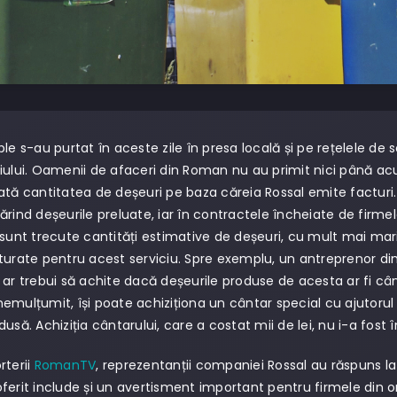
le s-au purtat în aceste zile în presa locală și pe rețelele de s
iului. Oamenii de afaceri din Roman nu au primit nici până ac
ată cantitatea de deșeuri pe baza căreia Rossal emite facturi
ărind deșeurile preluate, iar în contractele încheiate de firme
 sunt trecute cantități estimative de deșeuri, cu mult mai mar
turate pentru acest serviciu. Spre exemplu, un antreprenor di
 ar trebui să achite dacă deșeurile produse de acesta ar fi cânt
emulțumit, își poate achiziționa un cântar special cu ajutoru
usă. Achiziția cântarului, care a costat mii de lei, nu i-a fost 
rterii
RomanTV
, reprezentanții companiei Rossal au răspuns l
ferit include și un avertisment important pentru firmele din o