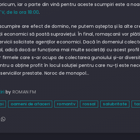
ricum, iar o parte din vină pentru aceste scumpiri este a noas
, de la ora 18:00
.
cumpire are efect de domino, ne putem aștepta și la alte creșter
ii economici să poată supraviețui. În final, romașcanii vor plăt
servicii solicitate agenților economici. Dacă în domeniul colect
l, adică dacă ar funcționa mai multe societăți cu acest profil de
ar firmele care s-ar ocupa de colectarea gunoiului și-ar diversi
ntru a obține profit în locul soluției pentru care nu-ți este ne
l serviciilor prestate. Noroc de monopol…
iri
by
ROMAN FM
oi
oameni de afaceri
romantv
rossal
salubritate
ta