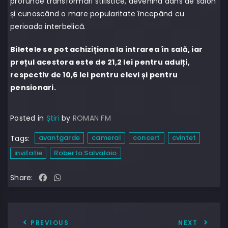
profunde transformări stilistice, devenind dans de salon
și cunoscând o mare popularitate începând cu
perioada interbelică.
Biletele se pot achiziționa la intrarea în sală, iar
prețul acestora este de 21,2 lei pentru adulți,
respectiv de 10,6 lei pentru elevi și pentru
pensionari.
Posted in
Știri
by
ROMAN FM
avantgarde
cameral
concert
cvintet
Tags:
invitatie
Roberto Salvalaio
Share:
PREVIOUS
NEXT