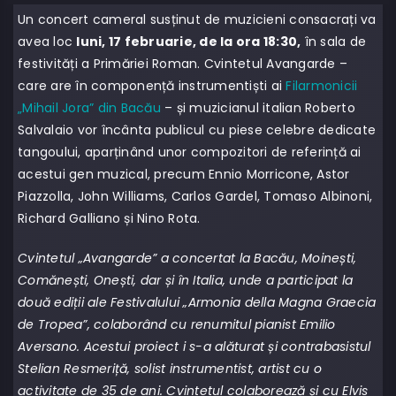
Un concert cameral susținut de muzicieni consacrați va
avea loc
luni, 17 februarie, de la ora 18:30,
în sala de
festivități a Primăriei Roman. Cvintetul Avangarde –
care are în componență instrumentiști ai
Filarmonicii
„Mihail Jora” din Bacău
– și muzicianul italian Roberto
Salvalaio vor încânta publicul cu piese celebre dedicate
tangoului, aparținând unor compozitori de referință ai
acestui gen muzical, precum Ennio Morricone, Astor
Piazzolla, John Williams, Carlos Gardel, Tomaso Albinoni,
Richard Galliano și Nino Rota.
Cvintetul „Avangarde” a concertat la Bacău, Moinești,
Comănești, Onești, dar și în Italia, unde a participat la
două ediții ale Festivalului „Armonia della Magna Graecia
de Tropea”, colaborând cu renumitul pianist Emilio
Aversano. Acestui proiect i s-a alăturat și contrabasistul
Stelian Resmeriță, solist instrumentist, artist cu o
activitate de 35 de ani. Cvintetul colaborează și cu Elvis