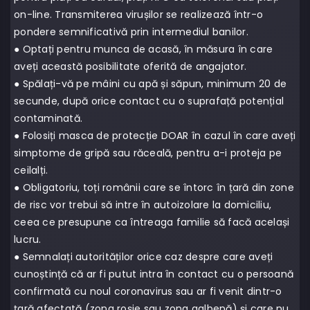
on-line. Transmiterea virușilor se realizează într-o
pondere semnificativă prin intermediul banilor.
● Optați pentru munca de acasă, în măsura în care
aveți această posibilitate oferită de angajator.
● Spălați-vă pe mâini cu apă și săpun, minimum 20 de
secunde, după orice contact cu o suprafață potențial
contaminată.
● Folosiți masca de protecție DOAR în cazul în care aveți
simptome de gripă sau răceală, pentru a-i proteja pe
ceilalți.
● Obligatoriu, toți românii care se întorc în țară din zone
de risc vor trebui să intre în autoizolare la domiciliu,
ceea ce presupune ca întreaga familie să facă același
lucru.
● Semnalați autorităților orice caz despre care aveți
cunoștință că ar fi putut intra în contact cu o persoană
confirmată cu noul coronavirus sau ar fi venit dintr-o
țară afectată (zona roșie sau zona galbenă) și care nu