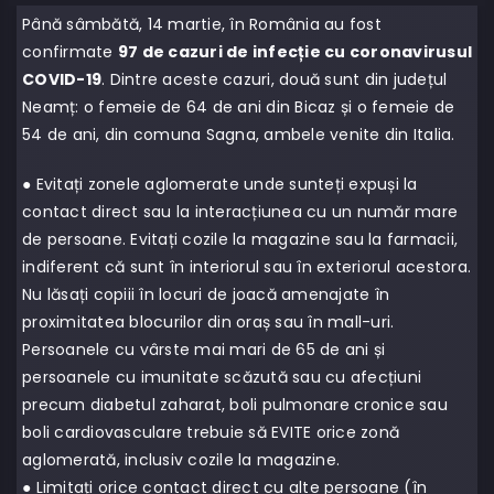
Până sâmbătă, 14 martie, în România au fost
confirmate
97 de cazuri de infecție cu coronavirusul
COVID-19
. Dintre aceste cazuri, două sunt din județul
Neamț: o femeie de 64 de ani din Bicaz și o femeie de
54 de ani, din comuna Sagna, ambele venite din Italia.
● Evitați zonele aglomerate unde sunteți expuși la
contact direct sau la interacțiunea cu un număr mare
de persoane. Evitați cozile la magazine sau la farmacii,
indiferent că sunt în interiorul sau în exteriorul acestora.
Nu lăsați copiii în locuri de joacă amenajate în
proximitatea blocurilor din oraș sau în mall-uri.
Persoanele cu vârste mai mari de 65 de ani și
persoanele cu imunitate scăzută sau cu afecțiuni
precum diabetul zaharat, boli pulmonare cronice sau
boli cardiovasculare trebuie să EVITE orice zonă
aglomerată, inclusiv cozile la magazine.
● Limitați orice contact direct cu alte persoane (în