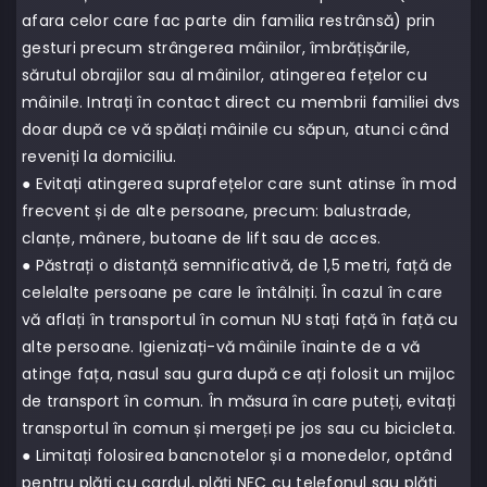
afara celor care fac parte din familia restrânsă) prin
gesturi precum strângerea mâinilor, îmbrățișările,
sărutul obrajilor sau al mâinilor, atingerea fețelor cu
mâinile. Intrați în contact direct cu membrii familiei dvs
doar după ce vă spălați mâinile cu săpun, atunci când
reveniți la domiciliu.
● Evitați atingerea suprafețelor care sunt atinse în mod
frecvent și de alte persoane, precum: balustrade,
clanțe, mânere, butoane de lift sau de acces.
● Păstrați o distanță semnificativă, de 1,5 metri, față de
celelalte persoane pe care le întâlniți. În cazul în care
vă aflați în transportul în comun NU stați față în față cu
alte persoane. Igienizați-vă mâinile înainte de a vă
atinge fața, nasul sau gura după ce ați folosit un mijloc
de transport în comun. În măsura în care puteți, evitați
transportul în comun și mergeți pe jos sau cu bicicleta.
● Limitați folosirea bancnotelor și a monedelor, optând
pentru plăți cu cardul, plăți NFC cu telefonul sau plăți