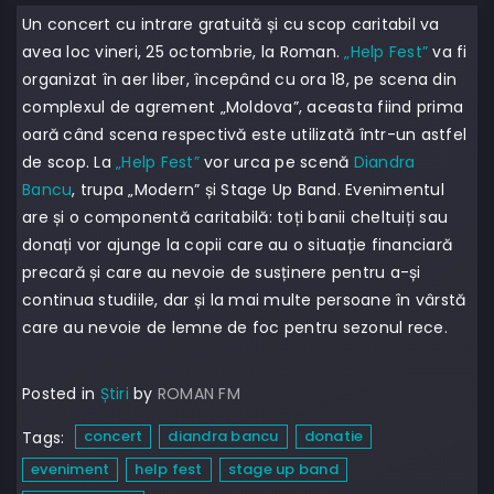
Un concert cu intrare gratuită și cu scop caritabil va
avea loc vineri, 25 octombrie, la Roman.
„Help Fest”
va fi
organizat în aer liber, începând cu ora 18, pe scena din
complexul de agrement „Moldova”, aceasta fiind prima
oară când scena respectivă este utilizată într-un astfel
de scop. La
„Help Fest”
vor urca pe scenă
Diandra
Bancu
, trupa „Modern” și Stage Up Band. Evenimentul
are și o componentă caritabilă: toți banii cheltuiți sau
donați vor ajunge la copii care au o situație financiară
precară și care au nevoie de susținere pentru a-și
continua studiile, dar și la mai multe persoane în vârstă
care au nevoie de lemne de foc pentru sezonul rece.
Posted in
Știri
by
ROMAN FM
concert
diandra bancu
donatie
Tags:
eveniment
help fest
stage up band